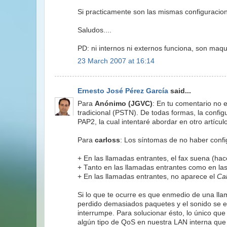
Si practicamente son las mismas configuraci
Saludos....
PD: ni internos ni externos funciona, son ma
23 March 2007 at 16:14
Ernesto José Pérez García
said...
Para
Anónimo (JGVC)
: En tu comentario no es
tradicional (PSTN). De todas formas, la conf
PAP2, la cual intentaré abordar en otro artículo
Para
carloss
: Los síntomas de no haber confi
+ En las llamadas entrantes, el fax suena (hac
+ Tanto en las llamadas entrantes como en las 
+ En las llamadas entrantes, no aparece el
Cal
Si lo que te ocurre es que enmedio de una lla
perdido demasiados paquetes y el sonido se en
interrumpe. Para solucionar ésto, lo único qu
algún tipo de QoS en nuestra LAN interna que 