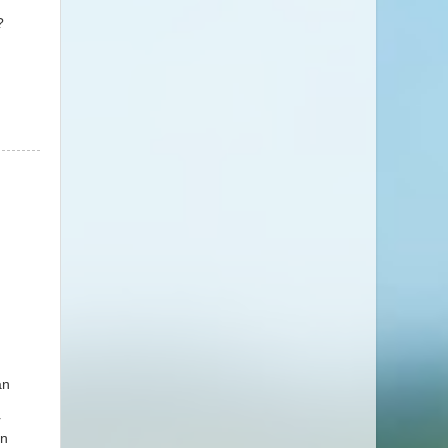
?
an
r
en