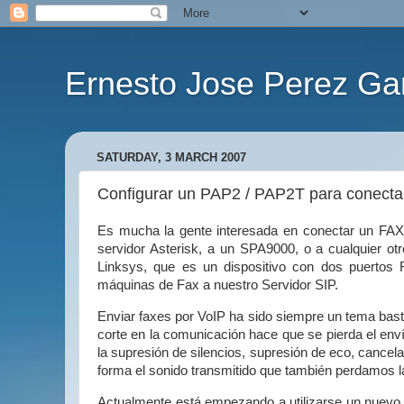
Ernesto Jose Perez Ga
SATURDAY, 3 MARCH 2007
Configurar un PAP2 / PAP2T para conecta
Es mucha la gente interesada en conectar un FAX a
servidor Asterisk, a un SPA9000, o a cualquier ot
Linksys, que es un dispositivo con dos puertos F
máquinas de Fax a nuestro Servidor SIP.
Enviar faxes por VoIP ha sido siempre un tema basta
corte en la comunicación hace que se pierda el env
la supresión de silencios, supresión de eco, cancel
forma el sonido transmitido que también perdamos l
Actualmente está empezando a utilizarse un nuevo p