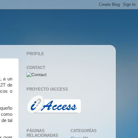
PROFILE
CONTACT
, a un
P2T de
PROYECTO IACCESS
icos o
pequeño
s como
 de tal
PÁGINAS
CATEGORÍAS
RELACIONADAS
x over