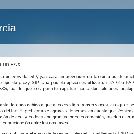
rcia
r un FAX
 un Servidor SIP, ya sea a un proveedor de telefonía por Internet
ro tipo de proxy SIP. Una posible opción es utilizar un PAP2 o PA
XS, por lo que nos permite registrar hasta dos teléfonos analóg
nte delicado debido a que al no existir retransmisiones, cualquier 
ío del fax. El problema se agrava si tenemos en cuenta que técnica
ación de eco, y codecs con gran factor de compresión, pueden alterar
a comunicación entre los dos faxes.
rotocolo para el envío de faxes por Internet. Es el llamado
T.38
(Fa