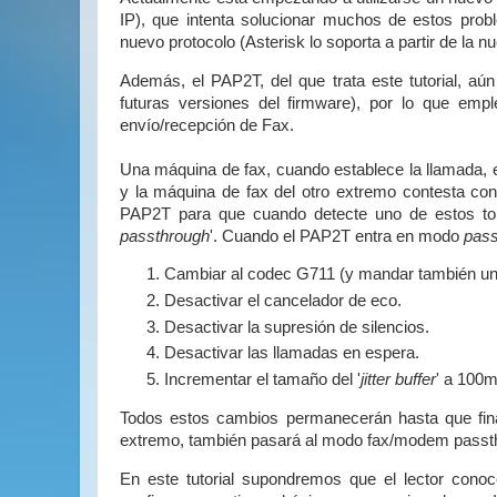
IP), que intenta solucionar muchos de estos prob
nuevo protocolo (Asterisk lo soporta a partir de la n
Además, el PAP2T, del que trata este tutorial, a
futuras versiones del firmware), por lo que emp
envío/recepción de Fax.
Una máquina de fax, cuando establece la llamada, 
y la máquina de fax del otro extremo contesta co
PAP2T para que cuando detecte uno de estos to
passthrough
'. Cuando el PAP2T entra en modo
pass
Cambiar al codec G711 (y mandar también un 
Desactivar el cancelador de eco.
Desactivar la supresión de silencios.
Desactivar las llamadas en espera.
Incrementar el tamaño del '
jitter buffer
' a 100m
Todos estos cambios permanecerán hasta que final
extremo, también pasará al modo fax/modem passt
En este tutorial supondremos que el lector cono