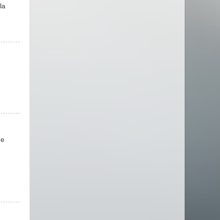
la
de