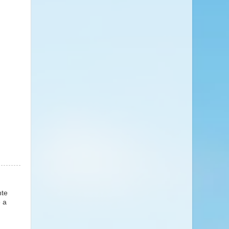
nte
e a