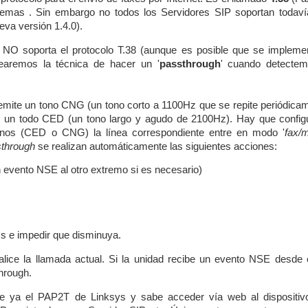
lemas . Sin embargo no todos los Servidores SIP soportan todaví
ueva versión 1.4.0).
ún NO soporta el protocolo T.38 (aunque es posible que se impleme
learemos la técnica de hacer un '
passthrough
' cuando detecte
emite un tono CNG (un tono corto a 1100Hz que se repite periódicam
n un todo CED (un tono largo y agudo de 2100Hz). Hay que configu
nos (CED o CNG) la línea correspondiente entre en modo '
fax/
through
se realizan automáticamente las siguientes acciones:
evento NSE al otro extremo si es necesario)
s e impedir que disminuya.
ice la llamada actual. Si la unidad recibe un evento NSE desde e
hrough.
ce ya el PAP2T de Linksys y sabe acceder vía web al dispositiv