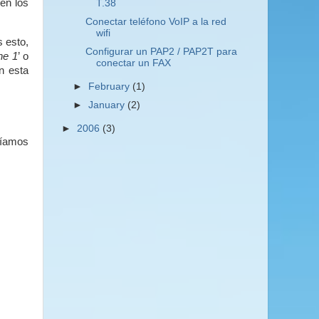
en los
T.38
Conectar teléfono VoIP a la red
wifi
 esto,
Configurar un PAP2 / PAP2T para
ne 1
’ o
conectar un FAX
n esta
►
February
(1)
►
January
(2)
►
2006
(3)
ríamos