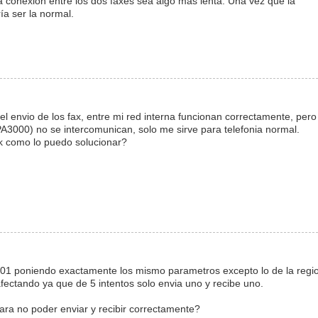
a conexión entre los dos faxes sea algo más lenta. Una vez que la
ía ser la normal.
 envio de los fax, entre mi red interna funcionan correctamente, pero
A3000) no se intercomunican, solo me sirve para telefonia normal.
k como lo puedo solucionar?
001 poniendo exactamente los mismo parametros excepto lo de la regi
fectando ya que de 5 intentos solo envia uno y recibe uno.
ara no poder enviar y recibir correctamente?