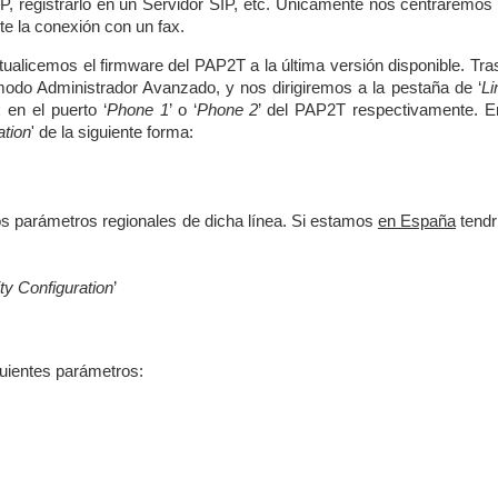
P, registrarlo en un Servidor SIP, etc. Únicamente nos centraremos 
e la conexión con un fax.
ualicemos el firmware del PAP2T a la última versión disponible. Tras
modo Administrador Avanzado, y nos dirigiremos a la pestaña de ‘
Li
en el puerto ‘
Phone 1
’ o ‘
Phone 2
’ del PAP2T respectivamente. E
ation
' de la siguiente forma:
s parámetros regionales de dicha línea. Si estamos
en España
tend
ty Configuration
’
iguientes parámetros: