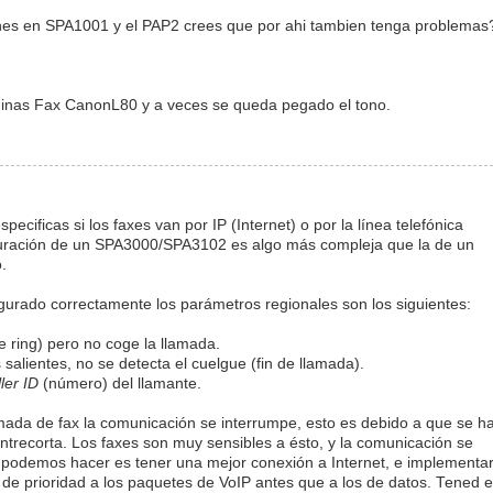
ones en SPA1001 y el PAP2 crees que por ahi tambien tenga problemas
quinas Fax CanonL80 y a veces se queda pegado el tono.
pecificas si los faxes van por IP (Internet) o por la línea telefónica
iguración de un SPA3000/SPA3102 es algo más compleja que la de un
.
gurado correctamente los parámetros regionales son los siguientes:
e ring) pero no coge la llamada.
salientes, no se detecta el cuelgue (fin de llamada).
ler ID
(número) del llamante.
mada de fax la comunicación se interrumpe, esto es debido a que se h
trecorta. Los faxes son muy sensibles a ésto, y la comunicación se
e podemos hacer es tener una mejor conexión a Internet, e implementa
de prioridad a los paquetes de VoIP antes que a los de datos. Tened 