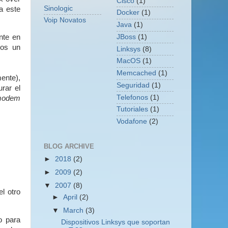
Cisco
(1)
Sinologic
a este
Docker
(1)
Voip Novatos
Java
(1)
nte en
JBoss
(1)
mos un
Linksys
(8)
MacOS
(1)
Memcached
(1)
ente),
Seguridad
(1)
rar el
Telefonos
(1)
modem
Tutoriales
(1)
Vodafone
(2)
BLOG ARCHIVE
►
2018
(2)
►
2009
(2)
▼
2007
(8)
l otro
►
April
(2)
▼
March
(3)
o para
Dispositivos Linksys que soportan