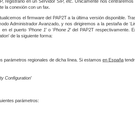
P, registrarlo en un Servidor SIP, etc. Únicamente nos centraremos 
e la conexión con un fax.
ualicemos el firmware del PAP2T a la última versión disponible. Tras
modo Administrador Avanzado, y nos dirigiremos a la pestaña de ‘
Li
en el puerto ‘
Phone 1
’ o ‘
Phone 2
’ del PAP2T respectivamente. E
ation
' de la siguiente forma:
s parámetros regionales de dicha línea. Si estamos
en España
tend
ty Configuration
’
iguientes parámetros: