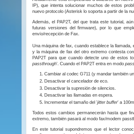
IP), que intenta solucionar muchos de estos prob
nuevo protocolo (Asterisk lo soporta a partir de la n
Además, el PAP2T, del que trata este tutorial, a
futuras versiones del firmware), por lo que emp
envío/recepción de Fax.
Una máquina de fax, cuando establece la llamada, 
y la máquina de fax del otro extremo contesta co
PAP2T para que cuando detecte uno de estos to
passthrough
'. Cuando el PAP2T entra en modo
pass
Cambiar al codec G711 (y mandar también un 
Desactivar el cancelador de eco.
Desactivar la supresión de silencios.
Desactivar las llamadas en espera.
Incrementar el tamaño del '
jitter buffer
' a 100m
Todos estos cambios permanecerán hasta que final
extremo, también pasará al modo fax/modem passt
En este tutorial supondremos que el lector cono