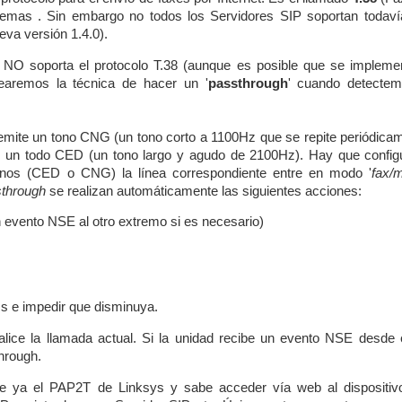
lemas . Sin embargo no todos los Servidores SIP soportan todaví
ueva versión 1.4.0).
ún NO soporta el protocolo T.38 (aunque es posible que se impleme
learemos la técnica de hacer un '
passthrough
' cuando detecte
emite un tono CNG (un tono corto a 1100Hz que se repite periódicam
n un todo CED (un tono largo y agudo de 2100Hz). Hay que configu
nos (CED o CNG) la línea correspondiente entre en modo '
fax/
through
se realizan automáticamente las siguientes acciones:
evento NSE al otro extremo si es necesario)
s e impedir que disminuya.
ice la llamada actual. Si la unidad recibe un evento NSE desde e
hrough.
ce ya el PAP2T de Linksys y sabe acceder vía web al dispositiv