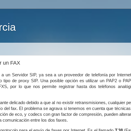
rcia
r un FAX
 un Servidor SIP, ya sea a un proveedor de telefonía por Internet
ro tipo de proxy SIP. Una posible opción es utilizar un PAP2 o PA
XS, por lo que nos permite registrar hasta dos teléfonos analóg
nte delicado debido a que al no existir retransmisiones, cualquier 
ío del fax. El problema se agrava si tenemos en cuenta que técnica
ación de eco, y codecs con gran factor de compresión, pueden alterar
a comunicación entre los dos faxes.
rotocolo para el envío de faxes por Internet. Es el llamado
T.38
(Fa