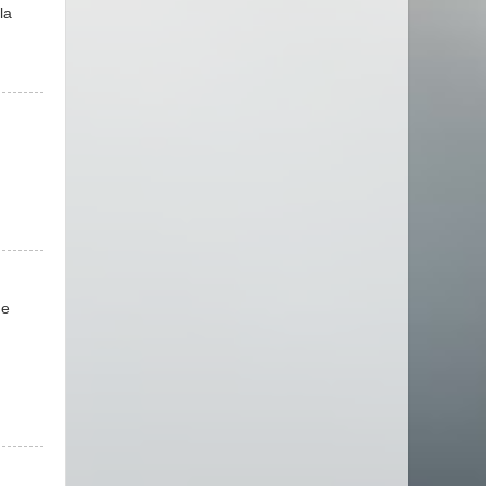
la
de