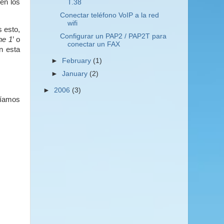
en los
T.38
Conectar teléfono VoIP a la red
wifi
 esto,
Configurar un PAP2 / PAP2T para
ne 1
’ o
conectar un FAX
n esta
►
February
(1)
►
January
(2)
►
2006
(3)
ríamos