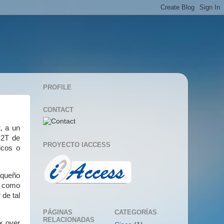
PROFILE
CONTACT
, a un
P2T de
PROYECTO IACCESS
icos o
pequeño
s como
 de tal
PÁGINAS
CATEGORÍAS
RELACIONADAS
x over