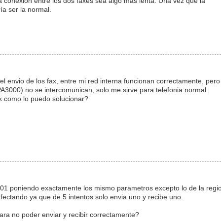
a conexión entre los dos faxes sea algo más lenta. Una vez que la
ía ser la normal.
 envio de los fax, entre mi red interna funcionan correctamente, pero
A3000) no se intercomunican, solo me sirve para telefonia normal.
k como lo puedo solucionar?
001 poniendo exactamente los mismo parametros excepto lo de la regi
fectando ya que de 5 intentos solo envia uno y recibe uno.
ara no poder enviar y recibir correctamente?