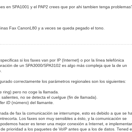
ones en SPA1001 y el PAP2 crees que por ahi tambien tenga problemas
quinas Fax CanonL80 y a veces se queda pegado el tono.
pecificas si los faxes van por IP (Internet) o por la línea telefónica
iguración de un SPA3000/SPA3102 es algo más compleja que la de un
.
gurado correctamente los parámetros regionales son los siguientes:
e ring) pero no coge la llamada.
salientes, no se detecta el cuelgue (fin de llamada).
ler ID
(número) del llamante.
mada de fax la comunicación se interrumpe, esto es debido a que se h
trecorta. Los faxes son muy sensibles a ésto, y la comunicación se
e podemos hacer es tener una mejor conexión a Internet, e implementa
de prioridad a los paquetes de VoIP antes que a los de datos. Tened 