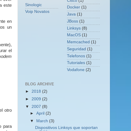
Cisco
(1)
Sinologic
a este
Docker
(1)
Voip Novatos
Java
(1)
nte en
JBoss
(1)
mos un
Linksys
(8)
MacOS
(1)
Memcached
(1)
ente),
Seguridad
(1)
rar el
Telefonos
(1)
modem
Tutoriales
(1)
Vodafone
(2)
BLOG ARCHIVE
►
2018
(2)
►
2009
(2)
▼
2007
(8)
l otro
►
April
(2)
▼
March
(3)
o para
Dispositivos Linksys que soportan