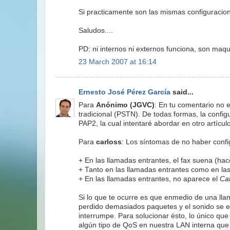
Si practicamente son las mismas configuraci
Saludos....
PD: ni internos ni externos funciona, son ma
23 March 2007 at 16:14
Ernesto José Pérez García
said...
Para
Anónimo (JGVC)
: En tu comentario no es
tradicional (PSTN). De todas formas, la conf
PAP2, la cual intentaré abordar en otro artículo
Para
carloss
: Los síntomas de no haber confi
+ En las llamadas entrantes, el fax suena (hac
+ Tanto en las llamadas entrantes como en las 
+ En las llamadas entrantes, no aparece el
Cal
Si lo que te ocurre es que enmedio de una lla
perdido demasiados paquetes y el sonido se en
interrumpe. Para solucionar ésto, lo único qu
algún tipo de QoS en nuestra LAN interna que 