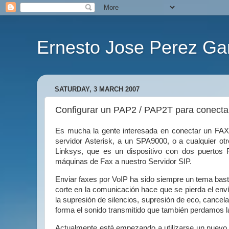
Ernesto Jose Perez Ga
SATURDAY, 3 MARCH 2007
Configurar un PAP2 / PAP2T para conecta
Es mucha la gente interesada en conectar un FAX a
servidor Asterisk, a un SPA9000, o a cualquier ot
Linksys, que es un dispositivo con dos puertos F
máquinas de Fax a nuestro Servidor SIP.
Enviar faxes por VoIP ha sido siempre un tema basta
corte en la comunicación hace que se pierda el env
la supresión de silencios, supresión de eco, cancel
forma el sonido transmitido que también perdamos l
Actualmente está empezando a utilizarse un nuevo p