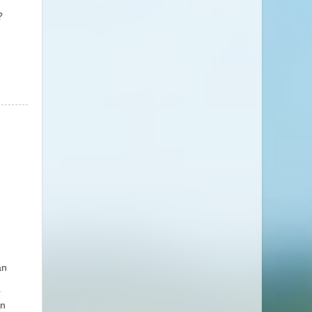
?
an
r
en