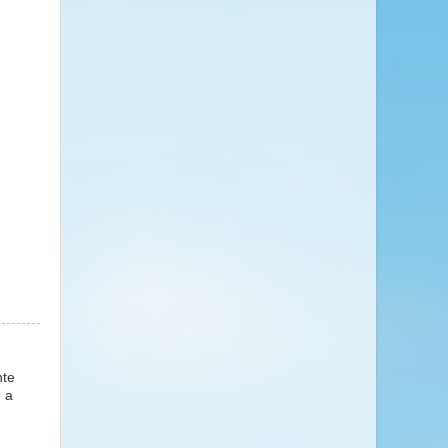
nte
e a