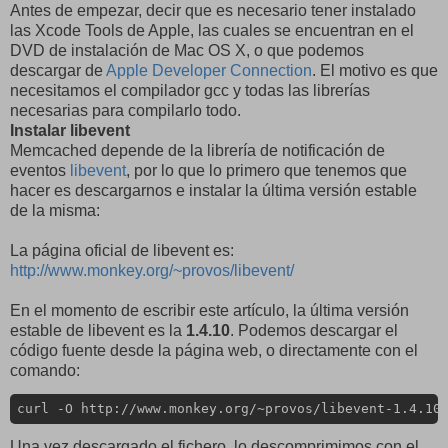
Antes de empezar, decir que es necesario tener instalado
las Xcode Tools de Apple, las cuales se encuentran en el
DVD de instalación de Mac OS X, o que podemos
descargar de
Apple Developer Connection
. El motivo es que
necesitamos el compilador gcc y todas las librerías
necesarias para compilarlo todo.
Instalar libevent
Memcached depende de la librería de notificación de
eventos
libevent
, por lo que lo primero que tenemos que
hacer es descargarnos e instalar la última versión estable
de la misma:
La página oficial de libevent es:
http://www.monkey.org/~provos/libevent/
En el momento de escribir este artículo, la última versión
estable de libevent es la
1.4.10
. Podemos descargar el
código fuente desde la página web, o directamente con el
comando:
curl -O http://www.monkey.org/~provos/libevent-1.4.10
Una vez descargado el fichero, lo descomprimimos con el