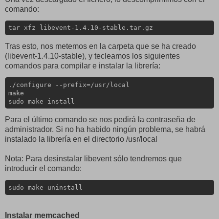
comando:
tar xfz libevent-1.4.10-stable.tar.gz
Tras esto, nos metemos en la carpeta que se ha creado
(libevent-1.4.10-stable), y tecleamos los siguientes
comandos para compilar e instalar la librería:
./configure --prefix=/usr/local

make

sudo make install
Para el último comando se nos pedirá la contraseña de
administrador. Si no ha habido ningún problema, se habrá
instalado la librería en el directorio /usr/local
Nota: Para desinstalar libevent sólo tendremos que
introducir el comando:
sudo make uninstall
Instalar memcached