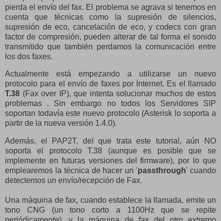
pierda el envío del fax. El problema se agrava si tenemos en
cuenta que técnicas como la supresión de silencios,
supresión de eco, cancelación de eco, y codecs con gran
factor de compresión, pueden alterar de tal forma el sonido
transmitido que también perdamos la comunicación entre
los dos faxes.
Actualmente está empezando a utilizarse un nuevo
protocolo para el envío de faxes por Internet. Es el llamado
T.38
(Fax over IP), que intenta solucionar muchos de estos
problemas . Sin embargo no todos los Servidores SIP
soportan todavía este nuevo protocolo (Asterisk lo soporta a
partir de la nueva versión 1.4.0).
Además, el PAP2T, del que trata este tutorial, aún NO
soporta el protocolo T.38 (aunque es posible que se
implemente en futuras versiones del firmware), por lo que
emplearemos la técnica de hacer un '
passthrough
' cuando
detectemos un envío/recepción de Fax.
Una máquina de fax, cuando establece la llamada, emite un
tono CNG (un tono corto a 1100Hz que se repite
periódicamente), y la máquina de fax del otro extremo