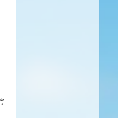
nte
e a