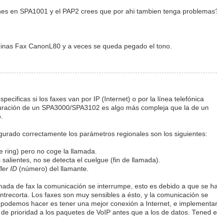
ones en SPA1001 y el PAP2 crees que por ahi tambien tenga problemas
quinas Fax CanonL80 y a veces se queda pegado el tono.
pecificas si los faxes van por IP (Internet) o por la línea telefónica
iguración de un SPA3000/SPA3102 es algo más compleja que la de un
.
gurado correctamente los parámetros regionales son los siguientes:
e ring) pero no coge la llamada.
salientes, no se detecta el cuelgue (fin de llamada).
ler ID
(número) del llamante.
mada de fax la comunicación se interrumpe, esto es debido a que se h
trecorta. Los faxes son muy sensibles a ésto, y la comunicación se
e podemos hacer es tener una mejor conexión a Internet, e implementa
de prioridad a los paquetes de VoIP antes que a los de datos. Tened 