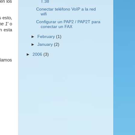
en los
T.38
Conectar teléfono VoIP a la red
wifi
 esto,
Configurar un PAP2 / PAP2T para
ne 1
’ o
conectar un FAX
n esta
►
February
(1)
►
January
(2)
►
2006
(3)
ríamos