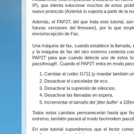
IP), que intenta solucionar muchos de estos prob
nuevo protocolo (Asterisk lo soporta a partir de la n
Además, el PAP2T, del que trata este tutorial, a
futuras versiones del firmware), por lo que emp
envío/recepción de Fax.
Una máquina de fax, cuando establece la llamada, 
y la máquina de fax del otro extremo contesta co
PAP2T para que cuando detecte uno de estos to
passthrough
'. Cuando el PAP2T entra en modo
pass
Cambiar al codec G711 (y mandar también un 
Desactivar el cancelador de eco.
Desactivar la supresión de silencios.
Desactivar las llamadas en espera.
Incrementar el tamaño del '
jitter buffer
' a 100m
Todos estos cambios permanecerán hasta que final
extremo, también pasará al modo fax/modem passt
En este tutorial supondremos que el lector cono