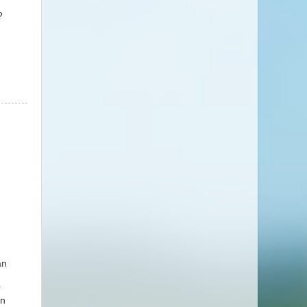
?
an
r
en