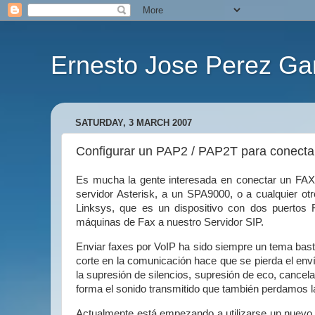
Ernesto Jose Perez Ga
SATURDAY, 3 MARCH 2007
Configurar un PAP2 / PAP2T para conecta
Es mucha la gente interesada en conectar un FAX a
servidor Asterisk, a un SPA9000, o a cualquier ot
Linksys, que es un dispositivo con dos puertos F
máquinas de Fax a nuestro Servidor SIP.
Enviar faxes por VoIP ha sido siempre un tema basta
corte en la comunicación hace que se pierda el env
la supresión de silencios, supresión de eco, cancel
forma el sonido transmitido que también perdamos l
Actualmente está empezando a utilizarse un nuevo p