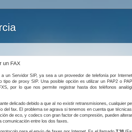
rcia
r un FAX
 un Servidor SIP, ya sea a un proveedor de telefonía por Internet
ro tipo de proxy SIP. Una posible opción es utilizar un PAP2 o PA
XS, por lo que nos permite registrar hasta dos teléfonos analóg
nte delicado debido a que al no existir retransmisiones, cualquier 
ío del fax. El problema se agrava si tenemos en cuenta que técnica
ación de eco, y codecs con gran factor de compresión, pueden alterar
a comunicación entre los dos faxes.
rotocolo para el envío de faxes por Internet. Es el llamado
T.38
(Fa