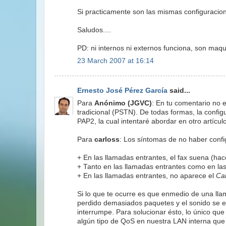
Si practicamente son las mismas configuraci
Saludos....
PD: ni internos ni externos funciona, son ma
23 March 2007 at 16:14
Ernesto José Pérez García
said...
Para
Anónimo (JGVC)
: En tu comentario no es
tradicional (PSTN). De todas formas, la conf
PAP2, la cual intentaré abordar en otro artículo
Para
carloss
: Los síntomas de no haber confi
+ En las llamadas entrantes, el fax suena (hac
+ Tanto en las llamadas entrantes como en las 
+ En las llamadas entrantes, no aparece el
Cal
Si lo que te ocurre es que enmedio de una lla
perdido demasiados paquetes y el sonido se en
interrumpe. Para solucionar ésto, lo único qu
algún tipo de QoS en nuestra LAN interna que 