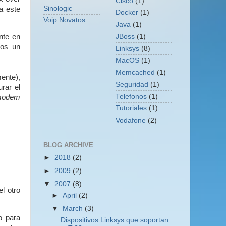
Cisco
(1)
Sinologic
a este
Docker
(1)
Voip Novatos
Java
(1)
nte en
JBoss
(1)
mos un
Linksys
(8)
MacOS
(1)
Memcached
(1)
ente),
Seguridad
(1)
rar el
Telefonos
(1)
modem
Tutoriales
(1)
Vodafone
(2)
BLOG ARCHIVE
►
2018
(2)
►
2009
(2)
▼
2007
(8)
l otro
►
April
(2)
▼
March
(3)
o para
Dispositivos Linksys que soportan