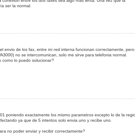
a conexión entre los dos faxes sea algo más lenta. Una vez que la
ía ser la normal.
 envio de los fax, entre mi red interna funcionan correctamente, pero
A3000) no se intercomunican, solo me sirve para telefonia normal.
k como lo puedo solucionar?
001 poniendo exactamente los mismo parametros excepto lo de la regi
fectando ya que de 5 intentos solo envia uno y recibe uno.
ara no poder enviar y recibir correctamente?