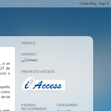
PROFILE
CONTACT
, a un
P2T de
PROYECTO IACCESS
icos o
pequeño
s como
 de tal
PÁGINAS
CATEGORÍAS
RELACIONADAS
x over