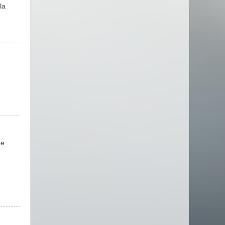
la
de