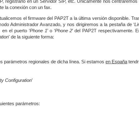
P, registrarlo en un Servidor SIP, etc. Únicamente nos centraremos 
e la conexión con un fax.
ualicemos el firmware del PAP2T a la última versión disponible. Tras
modo Administrador Avanzado, y nos dirigiremos a la pestaña de ‘
Li
en el puerto ‘
Phone 1
’ o ‘
Phone 2
’ del PAP2T respectivamente. E
ation
' de la siguiente forma:
s parámetros regionales de dicha línea. Si estamos
en España
tend
ty Configuration
’
iguientes parámetros: