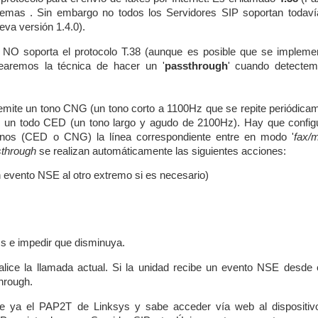
lemas . Sin embargo no todos los Servidores SIP soportan todaví
ueva versión 1.4.0).
ún NO soporta el protocolo T.38 (aunque es posible que se impleme
learemos la técnica de hacer un '
passthrough
' cuando detecte
emite un tono CNG (un tono corto a 1100Hz que se repite periódicam
n un todo CED (un tono largo y agudo de 2100Hz). Hay que configu
nos (CED o CNG) la línea correspondiente entre en modo '
fax/
through
se realizan automáticamente las siguientes acciones:
evento NSE al otro extremo si es necesario)
s e impedir que disminuya.
ice la llamada actual. Si la unidad recibe un evento NSE desde e
hrough.
ce ya el PAP2T de Linksys y sabe acceder vía web al dispositiv