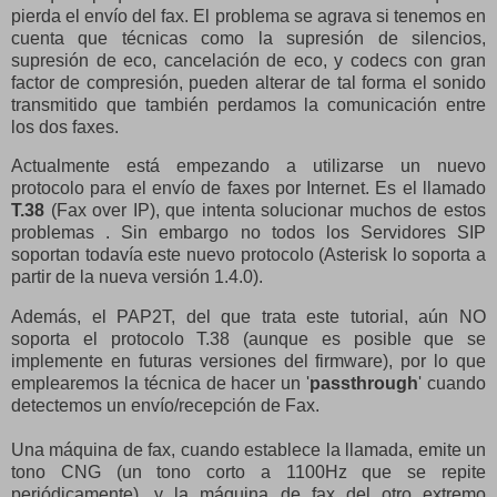
pierda el envío del fax. El problema se agrava si tenemos en
cuenta que técnicas como la supresión de silencios,
supresión de eco, cancelación de eco, y codecs con gran
factor de compresión, pueden alterar de tal forma el sonido
transmitido que también perdamos la comunicación entre
los dos faxes.
Actualmente está empezando a utilizarse un nuevo
protocolo para el envío de faxes por Internet. Es el llamado
T.38
(Fax over IP), que intenta solucionar muchos de estos
problemas . Sin embargo no todos los Servidores SIP
soportan todavía este nuevo protocolo (Asterisk lo soporta a
partir de la nueva versión 1.4.0).
Además, el PAP2T, del que trata este tutorial, aún NO
soporta el protocolo T.38 (aunque es posible que se
implemente en futuras versiones del firmware), por lo que
emplearemos la técnica de hacer un '
passthrough
' cuando
detectemos un envío/recepción de Fax.
Una máquina de fax, cuando establece la llamada, emite un
tono CNG (un tono corto a 1100Hz que se repite
periódicamente), y la máquina de fax del otro extremo