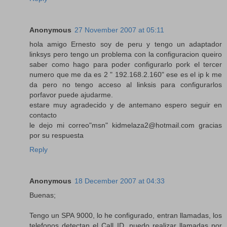
Anonymous
27 November 2007 at 05:11
hola amigo Ernesto soy de peru y tengo un adaptador
linksys pero tengo un problema con la configuracion queiro
saber como hago para poder configurarlo pork el tercer
numero que me da es 2 " 192.168.2.160" ese es el ip k me
da pero no tengo acceso al linksis para configurarlos
porfavor puede ajudarme.
estare muy agradecido y de antemano espero seguir en
contacto
le dejo mi correo"msn" kidmelaza2@hotmail.com gracias
por su respuesta
Reply
Anonymous
18 December 2007 at 04:33
Buenas;
Tengo un SPA 9000, lo he configurado, entran llamadas, los
telefonos detectan el Call ID, puedo realizar llamadas por