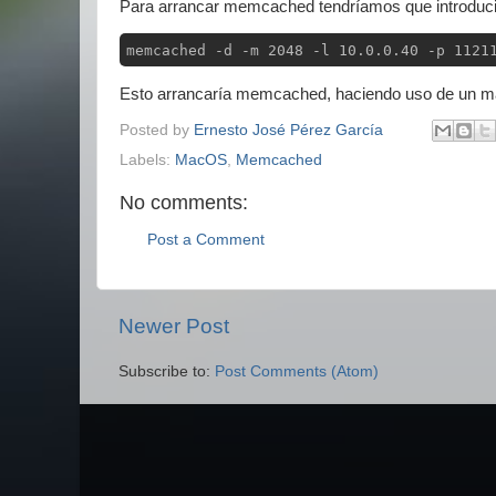
Para arrancar memcached tendríamos que introduci
memcached -d -m 2048 -l 10.0.0.40 -p 1121
Esto arrancaría memcached, haciendo uso de un má
Posted by
Ernesto José Pérez García
Labels:
MacOS
,
Memcached
No comments:
Post a Comment
Newer Post
Subscribe to:
Post Comments (Atom)