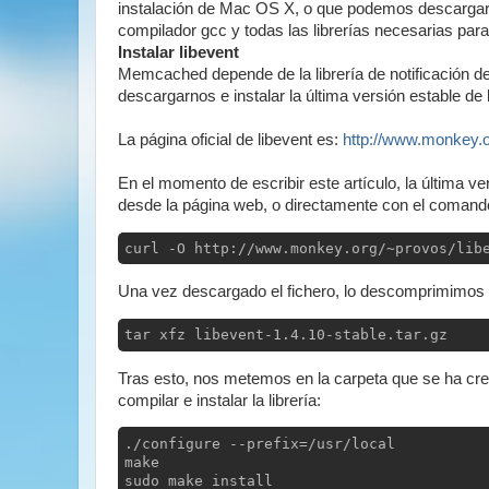
instalación de Mac OS X, o que podemos descarga
compilador gcc y todas las librerías necesarias para
Instalar libevent
Memcached depende de la librería de notificación 
descargarnos e instalar la última versión estable de
La página oficial de libevent es:
http://www.monkey.o
En el momento de escribir este artículo, la última ve
desde la página web, o directamente con el comand
curl -O http://www.monkey.org/~provos/lib
Una vez descargado el fichero, lo descomprimimos
tar xfz libevent-1.4.10-stable.tar.gz
Tras esto, nos metemos en la carpeta que se ha cre
compilar e instalar la librería:
./configure --prefix=/usr/local

make

sudo make install