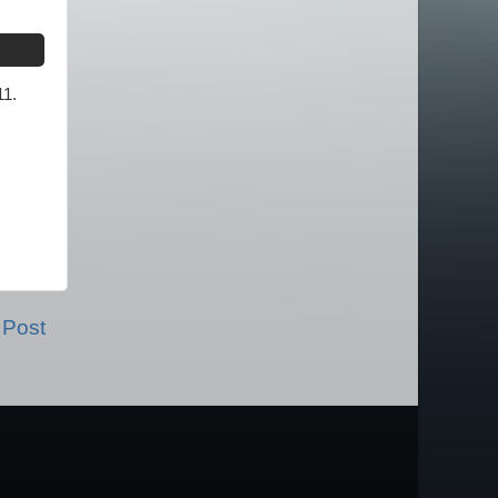
11.
 Post