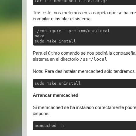
tar xfz memcached-1.2.8.tar.gz
Tras esto, nos metemos en la carpeta que se ha cr
compilar e instalar el sistema:
./configure --prefix=/usr/local

make

sudo make install
Para el último comando se nos pedirá la contraseña 
/usr/local
sistema en el directorio
Nota: Para desinstalar memcached sólo tendremos q
sudo make uninstall
Arrancar memcached
Si memcached se ha instalado correctamente podremo
dispone:
memcached -h