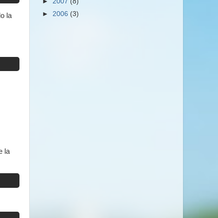
►
2007
(8)
►
2006
(3)
o la
 la