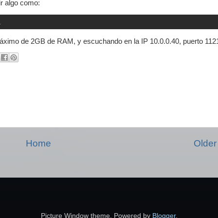
r algo como:
1
ximo de 2GB de RAM, y escuchando en la IP 10.0.0.40, puerto 112
Home
Older
Picture Window theme. Powered by
Blogger
.