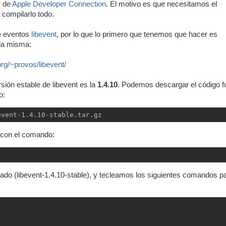
r de
Apple Developer Connection
. El motivo es que necesitamos el
 compilarlo todo.
de eventos
libevent
, por lo que lo primero que tenemos que hacer es
 la misma:
rg/~provos/libevent/
rsión estable de libevent es la
1.4.10
. Podemos descargar el código f
o:
event-1.4.10-stable.tar.gz
 con el comando:
ado (libevent-1.4.10-stable), y tecleamos los siguientes comandos p