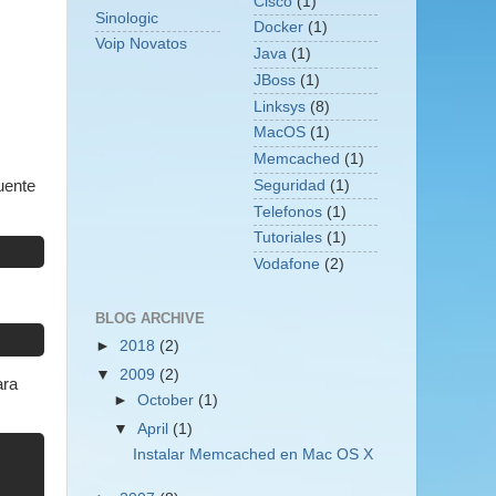
Cisco
(1)
Sinologic
Docker
(1)
Voip Novatos
Java
(1)
JBoss
(1)
Linksys
(8)
MacOS
(1)
Memcached
(1)
Seguridad
(1)
uente
Telefonos
(1)
Tutoriales
(1)
Vodafone
(2)
BLOG ARCHIVE
►
2018
(2)
▼
2009
(2)
ara
►
October
(1)
▼
April
(1)
Instalar Memcached en Mac OS X