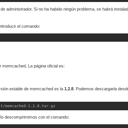
de administrador. Si no ha habido ningún problema, se habrá instalad
introducir el comando:
r memcached. La página oficial es:
versión estable de memcached es la
1.2.8
. Podemos descargarla desde
st/memcached-1.2.8.tar.gz
e, lo descomprimimos con el comando: