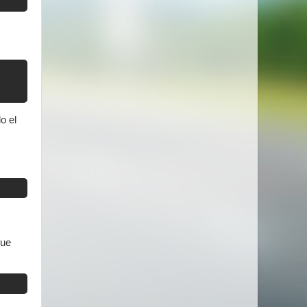
o el
que